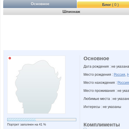
Основное
Блог
( 0 )
Шпионаж
Основное
Дата рождения : не указан
Место рождения :
Россия
,
Н
Место нахождения :
Россия
Место проживания : не ука
Любимые места : не указа
Интересы : не указаны
Комплименты
Портрет заполнен на 41 %