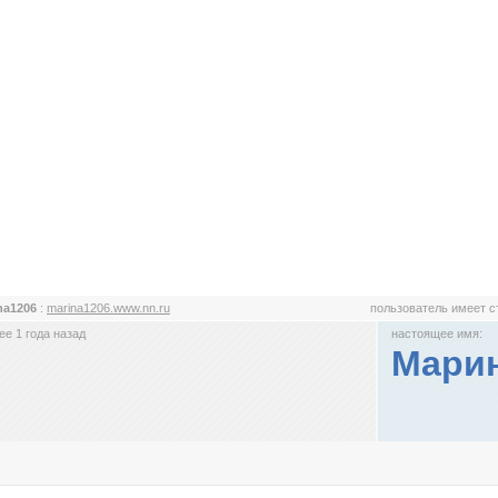
na1206
:
marina1206.www.nn.ru
пользователь имеет 
е 1 года назад
настоящее имя:
Мари