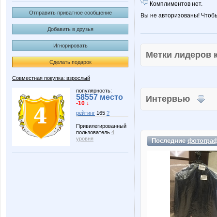
Комплиментов нет.
Отправить приватное сообщение
Вы не авторизованы! Чтоб
Добавить в друзья
Игнорировать
Метки лидеров
Сделать подарок
Совместная покупка: взрослый
популярность:
58557 место
Интервью
-10 ↓
рейтинг
165
?
Привилегированный
пользователь
4
уровня
Последние
фотогра