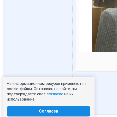
На информационном ресурсе применяются
Статистика портрета:
cookie-файлы. Оставаясь на сайте, вы
подтверждаете свое
согласие
на их
сейчас просматривают портрет - 0
использование.
зарегистрированные пользователи
посетившие портрет за 7 дней - 0
Согласен