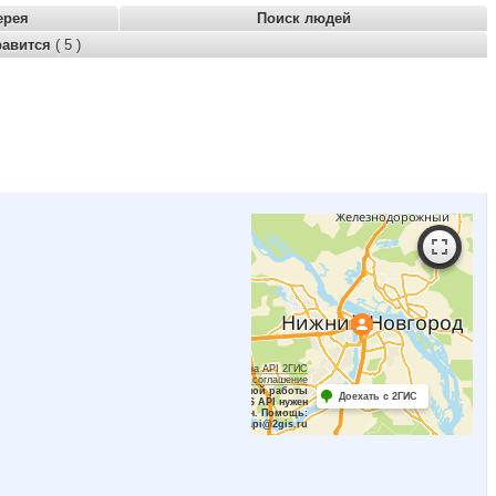
ерея
Поиск людей
равится
( 5 )
Работает на API 2ГИС
Лицензионное соглашение
Для корректной работы
Доехать с 2ГИС
Raster JS API нужен
ключ. Помощь:
api@2gis.ru